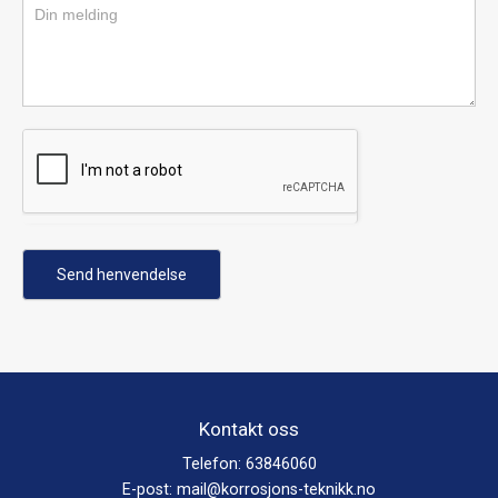
Send henvendelse
Kontakt oss
Telefon:
63846060
E-post:
mail@korrosjons-teknikk.no