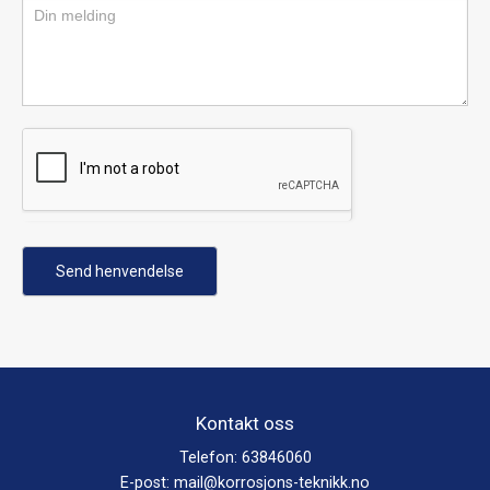
Send henvendelse
Kontakt oss
Telefon:
63846060
E-post:
mail@korrosjons-teknikk.no