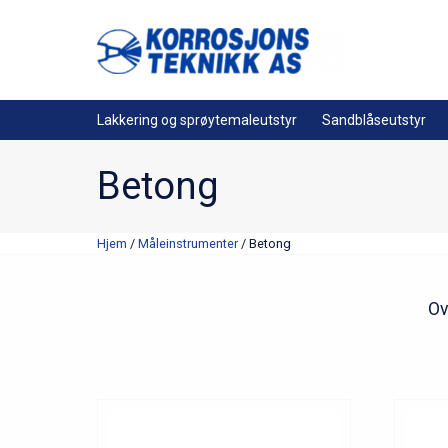
Lakkering og sprøytemaleutstyr
Sandblåseutstyr
Betong
Hjem
/
Måleinstrumenter
/ Betong
Ov