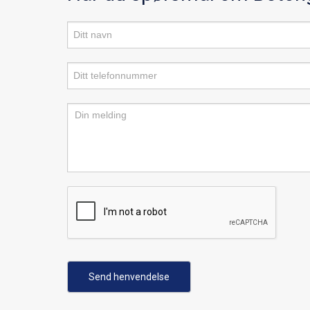
Produktforespørsel
Send henvendelse