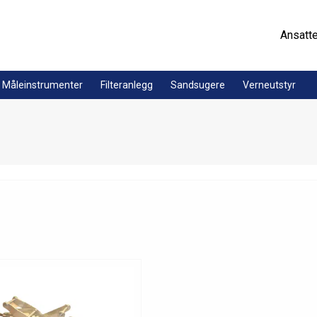
Ansatt
Måleinstrumenter
Filteranlegg
Sandsugere
Verneutstyr