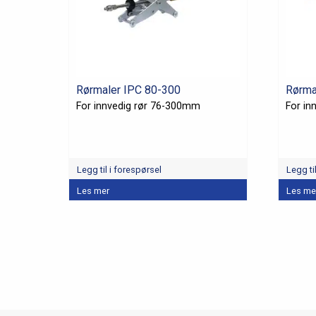
Rørmaler IPC 80-300
Rørma
For innvedig rør 76-300mm
For in
Legg til i forespørsel
Legg ti
Les mer
Les me