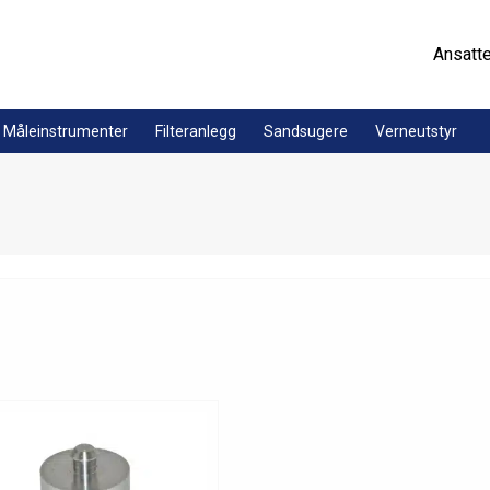
Ansatt
Måleinstrumenter
Filteranlegg
Sandsugere
Verneutstyr