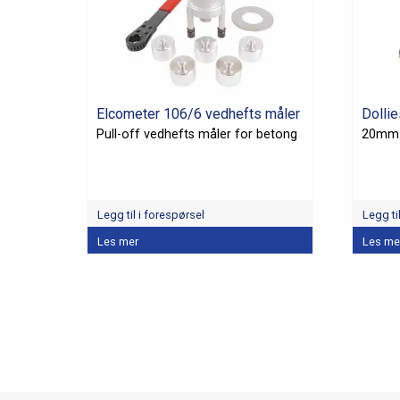
Elcometer 106/6 vedhefts måler
Dollie
Pull-off vedhefts måler for betong
20mm
Legg til i forespørsel
Legg ti
Dette
Les mer
Les me
produkt
har
flere
variante
Alterna
kan
velges