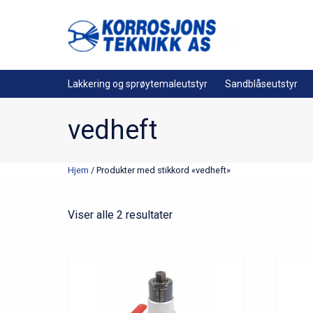
Lakkering og sprøytemaleutstyr
Sandblåseutstyr
vedheft
Hjem
/ Produkter med stikkord «vedheft»
Viser alle 2 resultater