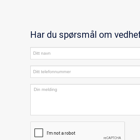
på
produkt
Har du spørsmål om vedhe
Produktforespørsel