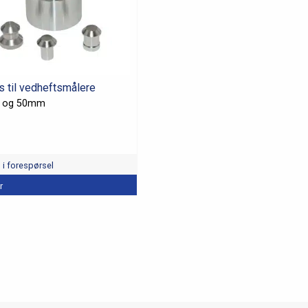
s til vedheftsmålere
 og 50mm
l i forespørsel
r
et
r.
tivene