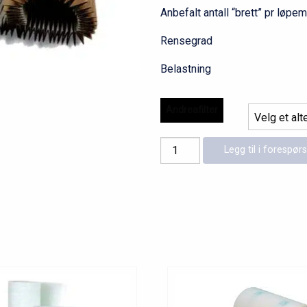
Anbefalt antall “brett”
Rensegra
Belastning
Andreafilter
Andreafilter
Legg til i forespørs
antall