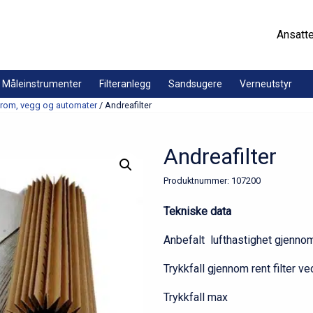
Ansatt
Måleinstrumenter
Filteranlegg
Sandsugere
Verneutstyr
kk rom, vegg og automater
/ Andreafilter
Andreafilter
Produktnummer:
107200
Tekniske data
Anbefalt lufthastighet g
Trykkfall gjennom rent fil
Trykkfall ma