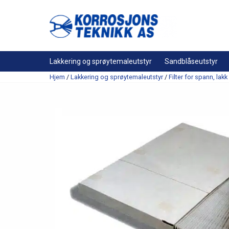
Lakkering og sprøytemaleutstyr
Sandblåseutstyr
Hjem
/
Lakkering og sprøytemaleutstyr
/
Filter for spann, la