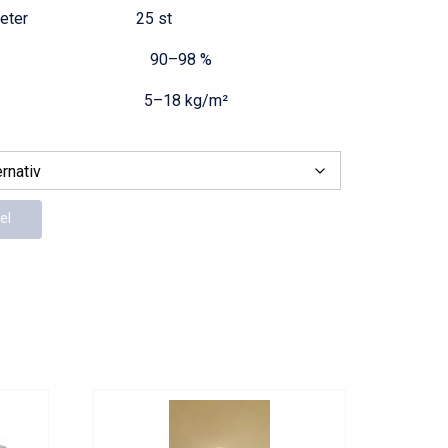
 pr løpemeter 25 st
d 90–98 %
 5–18 kg/m²
el