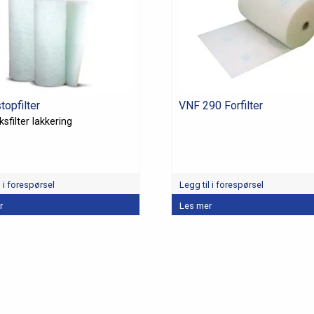
topfilter
VNF 290 Forfilter
sfilter lakkering
l i forespørsel
Legg til i forespørsel
r
Les mer
et
r.
tivene