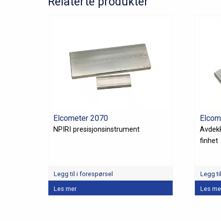
Relaterte produkter
Elcometer 2070
Elcom
NPIRI presisjonsinstrument
Avdekk
finhet
Legg til i forespørsel
Legg ti
Dette
Les mer
Les me
produkt
har