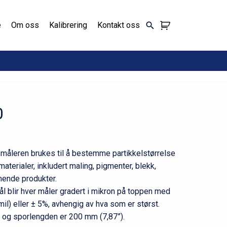
e
Om oss
Kalibrering
Kontakt oss
0
måleren brukes til å bestemme partikkelstørrelse
aterialer, inkludert maling, pigmenter, blekk,
nende produkter.
tål blir hver måler gradert i mikron på toppen med
il) eller ± 5%, avhengig av hva som er størst.
 og sporlengden er 200 mm (7,87”).