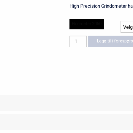
High Precision Grindometer har
Elcometer 2050
Elcometer
Legg til i forespørs
2050
antall