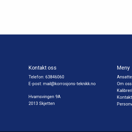
flere
variante
Alterna
kan
velges
på
produkt
Kontakt oss
Meny
Telefon:
63846060
Ansatte
E-post:
mail@korrosjons-teknikk.no
Om oss
Kalibrer
Hvamsvingen 9A
Kontakt
2013 Skjetten
Personv