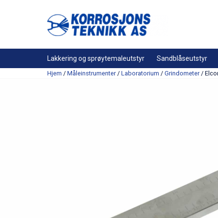
Lakkering og sprøytemaleutstyr
Sandblåseutstyr
Hjem
/
Måleinstrumenter
/
Laboratorium
/
Grindometer
/ Elco