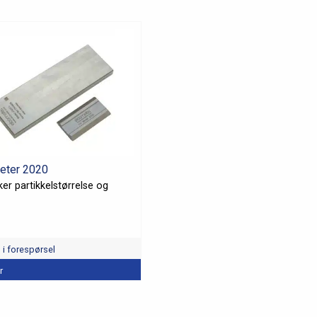
eter 2020
er partikkelstørrelse og
l i forespørsel
r
et