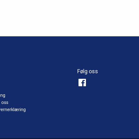
r.
tivene
siden
Følg oss
ing
 oss
ernerklæring