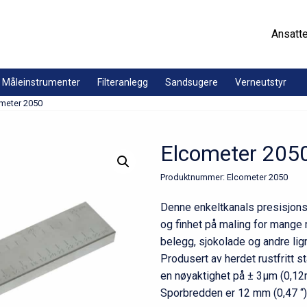
Ansatt
Måleinstrumenter
Filteranlegg
Sandsugere
Verneutstyr
meter 2050
Elcometer 205
Produktnummer:
Elcometer 2050
Denne enkeltkanals presisjons
og finhet på maling for mange m
belegg, sjokolade og andre lig
Produsert av herdet rustfritt s
en nøyaktighet på ± 3μm (0,12m
Sporbredden er 12 mm (0,47 “)