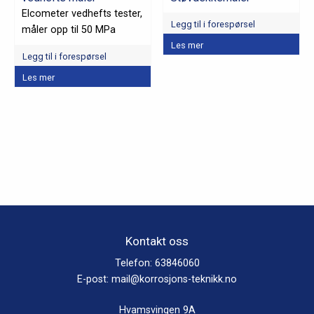
Elcometer vedhefts tester,
Legg til i forespørsel
måler opp til 50 MPa
Dette
Les mer
Legg til i forespørsel
produktet
Dette
har
Les mer
produktet
flere
har
varianter.
flere
Alternativene
varianter.
kan
Alternativene
velges
kan
på
velges
produktsiden
på
produktsiden
Kontakt oss
Telefon:
63846060
E-post:
mail@korrosjons-teknikk.no
Hvamsvingen 9A