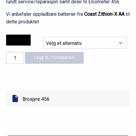
rundt service/reparasjon samt deler til Elcometer 456.
Vi anbefaler oppladbare batterier fra
Coast Zithion-X AA
til
dette produktet
Elcometer
Elcometer
Legg til i forespørsel
456
NF
antall
Brosjyre 456