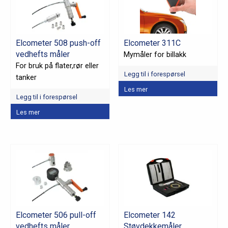
Elcometer 508 push-off
Elcometer 311C
vedhefts måler
Mymåler for billakk
For bruk på flater,rør eller
Legg til i forespørsel
tanker
Dette
Les mer
Legg til i forespørsel
produktet
har
Les mer
flere
varianter.
Alternativene
kan
velges
på
produktsiden
Elcometer 506 pull-off
Elcometer 142
vedhefts måler
Støvdekkemåler