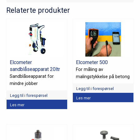
Relaterte produkter
Elcometer
Elcometer 500
sandblåseapparat 20ltr
For måling av
Sandblåseapparat for
malingstykkelse på betong
mindre jobber
Legg til i forespørsel
Legg til i forespørsel
Dette
Les mer
produktet
Les mer
har
flere
varianter.
Alternativene