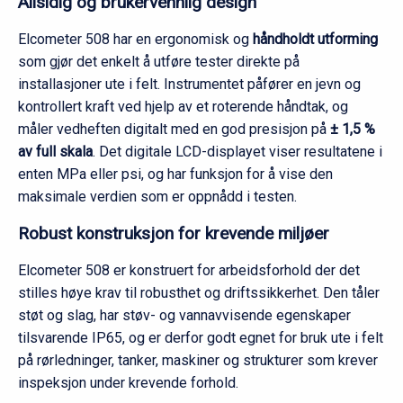
Allsidig og brukervennlig design
Elcometer 508 har en ergonomisk og
håndholdt utforming
som gjør det enkelt å utføre tester direkte på
installasjoner ute i felt. Instrumentet påfører en jevn og
kontrollert kraft ved hjelp av et roterende håndtak, og
måler vedheften digitalt med en god presisjon på
± 1,5 %
av full skala
. Det digitale LCD-displayet viser resultatene i
enten MPa eller psi, og har funksjon for å vise den
maksimale verdien som er oppnådd i testen.
Robust konstruksjon for krevende miljøer
Elcometer 508 er konstruert for arbeidsforhold der det
stilles høye krav til robusthet og driftssikkerhet. Den tåler
støt og slag, har støv- og vannavvisende egenskaper
tilsvarende IP65, og er derfor godt egnet for bruk ute i felt
på rørledninger, tanker, maskiner og strukturer som krever
inspeksjon under krevende forhold.