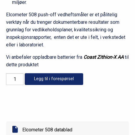
miljøer.
Elcometer 508 push-off vedhefts­måler er et pålitelig
verktøy når du trenger dokumenterbare resultater som
grunnlag for vedlikeholdsplaner, kvalitetssikring og
inspeksjonsrapporter, enten det er ute i felt, i verkstedet
eller i laboratoriet.
Vi anbefaler oppladbare batterier fra
Coast Zithion-X AA
til
dette produktet
Elcometer
Legg til i forespørsel
508
push-
off
vedhefts
måler
antall
Elcometer 508 datablad