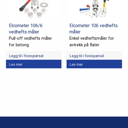
kan
velges
på
produktsiden
Elcometer 106/6
Elcometer 106 vedhefts
vedhefts måler
måler
Pull-off vedhefts måler
Enkel vedheftsmåler for
for betong
avtrekk på flater
Legg til i forespørsel
Legg til i forespørsel
Dette
Les mer
Les mer
produktet
har
flere
varianter.
Alternativene
kan
velges
på
produktsiden