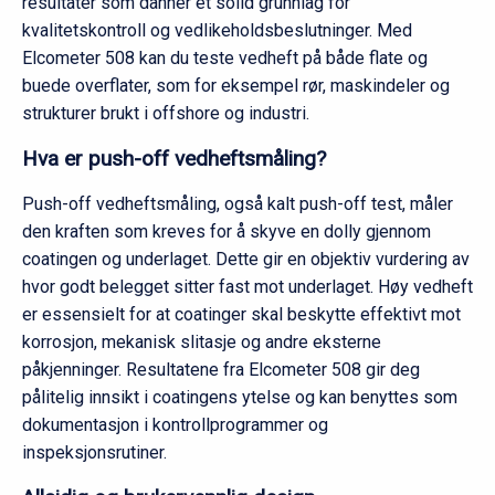
resultater som danner et solid grunnlag for
kvalitetskontroll og vedlikeholdsbeslutninger. Med
Elcometer 508 kan du teste vedheft på både flate og
buede overflater, som for eksempel rør, maskindeler og
strukturer brukt i offshore og industri.
Hva er push-off vedheftsmåling?
Push-off vedheftsmåling, også kalt push-off test, måler
den kraften som kreves for å skyve en dolly gjennom
coatingen og underlaget. Dette gir en objektiv vurdering av
hvor godt belegget sitter fast mot underlaget. Høy vedheft
er essensielt for at coatinger skal beskytte effektivt mot
korrosjon, mekanisk slitasje og andre eksterne
påkjenninger. Resultatene fra Elcometer 508 gir deg
pålitelig innsikt i coatingens ytelse og kan benyttes som
dokumentasjon i kontrollprogrammer og
inspeksjonsrutiner.