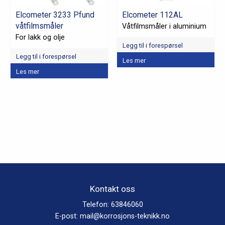
på
Elcometer 3233 Pfund
Elcometer 112AL
produktsiden
våtfilmsmåler
Våtfilmsmåler i aluminium
For lakk og olje
Legg til i forespørsel
Legg til i forespørsel
Les mer
Les mer
Kontakt oss
Telefon:
63846060
E-post:
mail@korrosjons-teknikk.no