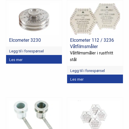
Elcometer 3230
Elcometer 112 / 3236
Våtfilmsmåler
Legg til i forespørsel
Våtfilmsmåler i rustfritt
stål
Les mer
Legg til i forespørsel
Dette
Les mer
produktet
har
flere
varianter.
Alternativene
kan
velges