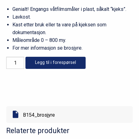
Genialt! Engangs våtfilmsmåler i plast, såkalt “kjeks”.
Lavkost.
Kast etter bruk eller ta vare på kjeksen som
dokumentasjon.
Måleområde 0 – 800 my.
For mer informasjon se brosjyre.
Elcometer
Legg til i forespørsel
B154
antall
B154_brosjyre
Relaterte produkter