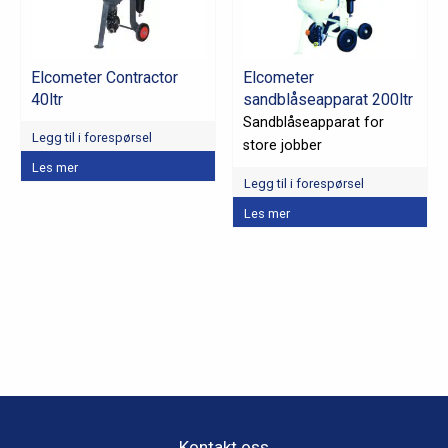
Elcometer Contractor
Elcometer
40ltr
sandblåseapparat 200ltr
Sandblåseapparat for
Legg til i forespørsel
store jobber
Les mer
Legg til i forespørsel
Les mer
Kontakt oss