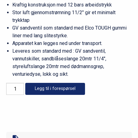
Kraftig konstruksjon med 12 bars arbeidstrykk
Stor luft gjennomstrømning 11/2″ gir et minimalt
trykktap
GV sandventil som standard med Elco TOUGH gummi
liner med lang slitestyrke.
Apparatet kan legges ned under transport.
Leveres som standard med : GV sandventil,
vannutskiller, sandblåseslange 20mtr 11/4″,
styreluftslange 20mtr med dødmannsgrep,
venturiedyse, lokk og sikt.
Elcometer
Legg til i forespørsel
sandblåseapparat
60ltr
antall