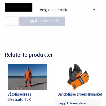
Pusteluftslange
Grønn
Legg til i forespørsel
pusteluftslange
antall
Relaterte produkter
Våtblåsedress
Sandblåse/arbeidshansker
Blastsafe 15K
Legg til i forespørsel