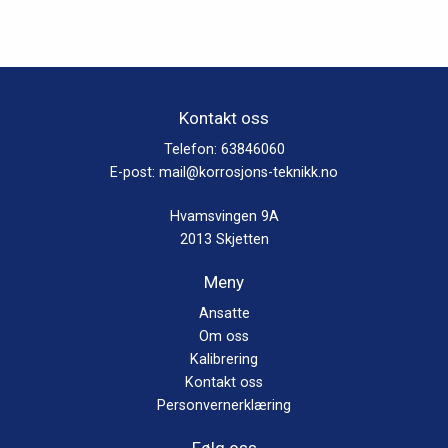
Alternativene
kan
kan
velges
velges
på
på
produktsiden
produktsiden
Kontakt oss
Telefon:
63846060
E-post:
mail@korrosjons-teknikk.no
Hvamsvingen 9A
2013 Skjetten
Meny
Ansatte
Om oss
Kalibrering
Kontakt oss
Personvernerklæring
Følg oss