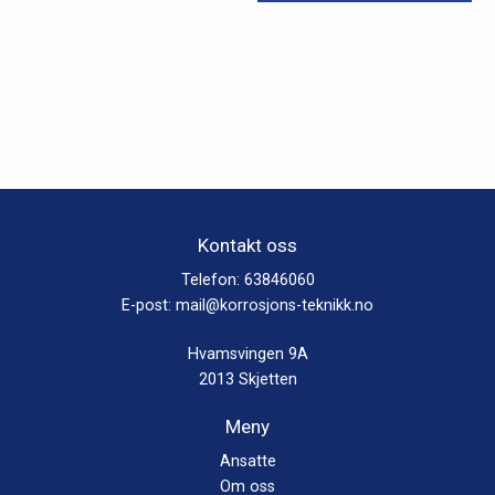
flere
varianter.
Alternativene
kan
velges
på
produktsiden
Kontakt oss
Telefon:
63846060
E-post:
mail@korrosjons-teknikk.no
Hvamsvingen 9A
2013 Skjetten
Meny
Ansatte
Om oss