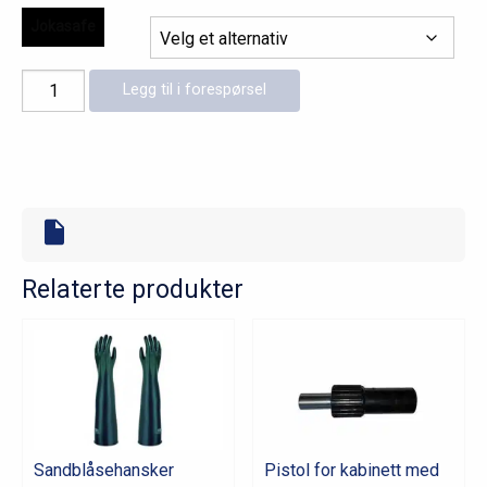
Jokasafe
Jokasafe
Legg til i forespørsel
sandblåsehanske
antall
Relaterte produkter
Sandblåsehansker
Pistol for kabinett med