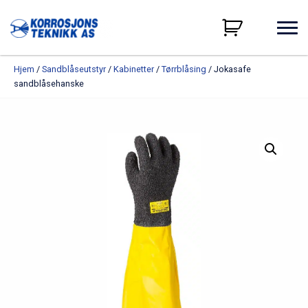
Hjem
/
Sandblåseutstyr
/
Kabinetter
/
Tørrblåsing
/ Jokasafe
sandblåsehanske