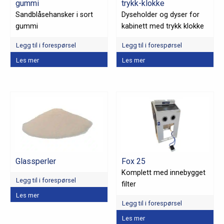
gummi
trykk-klokke
Sandblåsehansker i sort
Dyseholder og dyser for
gummi
kabinett med trykk klokke
Legg til i forespørsel
Legg til i forespørsel
Dette
Les mer
Les mer
produktet
har
flere
varianter.
Alternativene
kan
velges
på
Glassperler
Fox 25
produktsiden
Komplett med innebygget
Legg til i forespørsel
filter
Dette
Les mer
Legg til i forespørsel
produktet
har
Les mer