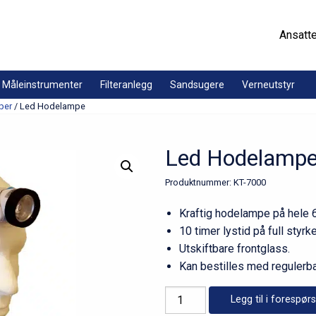
Ansatt
Måleinstrumenter
Filteranlegg
Sandsugere
Verneutstyr
per
/ Led Hodelampe
Led Hodelamp
Produktnummer:
KT-7000
Kraftig hodelampe på hele
10 timer lystid på full styrke
Utskiftbare frontglass.
Kan bestilles med regulerba
Led
Legg til i forespørs
Hodelampe