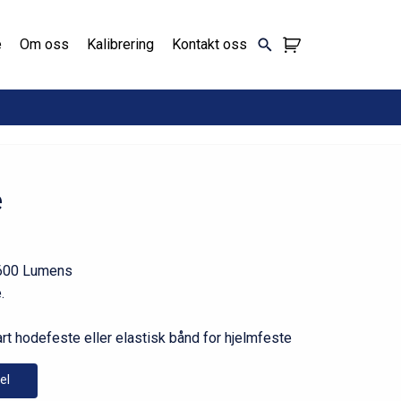
e
Om oss
Kalibrering
Kontakt oss
e
 600 Lumens
.
rt hodefeste eller elastisk bånd for hjelmfeste
el