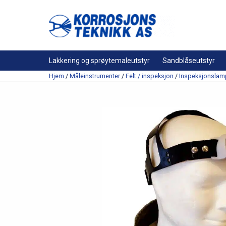
Lakkering og sprøytemaleutstyr
Sandblåseutstyr
Hjem
/
Måleinstrumenter
/
Felt / inspeksjon
/
Inspeksjonslam