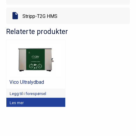
Stripp-T2G HMS
Relaterte produkter
Vico Ultralydbad
Legg til i forespørsel
Dette
Les mer
produktet
har
flere
varianter.