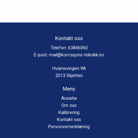
Alternativene
kan
velges
på
produktsiden
Kontakt oss
Telefon:
63846060
E-post:
mail@korrosjons-teknikk.no
Hvamsvingen 9A
2013 Skjetten
Meny
Ansatte
Om oss
Kalibrering
Kontakt oss
Personvernerklæring