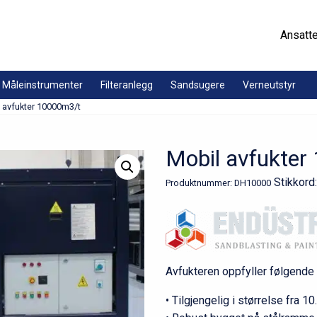
Ansatt
Måleinstrumenter
Filteranlegg
Sandsugere
Verneutstyr
 avfukter 10000m3/t
Mobil avfukte
Stikkord
Produktnummer:
DH10000
Avfukteren oppfyller følgende 
• Tilgjengelig i størrelse fra 1