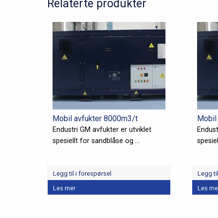
Relaterte produkter
Mobil avfukter 8000m3/t
Mobil
Endustri GM avfukter er utviklet
Endust
spesiellt for sandblåse og ...
spesiel
Legg til i forespørsel
Legg ti
Les mer
Les me