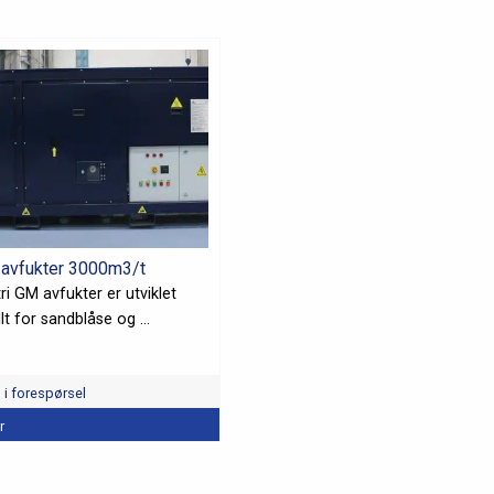
 avfukter 3000m3/t
ri GM avfukter er utviklet
lt for sandblåse og ...
l i forespørsel
r