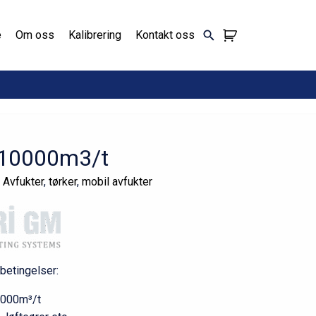
e
Om oss
Kalibrering
Kontakt oss
r 10000m3/t
:
Avfukter
,
tørker
,
mobil avfukter
betingelser:
0.000m³/t