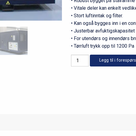
• Robust bygget på stålramme ,
• Vitale deler kan enkelt vedlik
• Stort luftinntak og filter.
• Kan også bygges inn i en con
• Justerbar avfuktigskapasitet o
• For utendørs og innendørs bru
• Tørrluft trykk opp til 1200 Pa
Mobil
Legg til i forespørs
avfukter
10000m3/t
antall