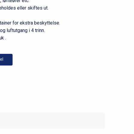
 løfteører etc.
eholdes eller skiftes ut.
tainer for ekstra beskyttelse.
g luftutgang i 4 trinn.
k .
el