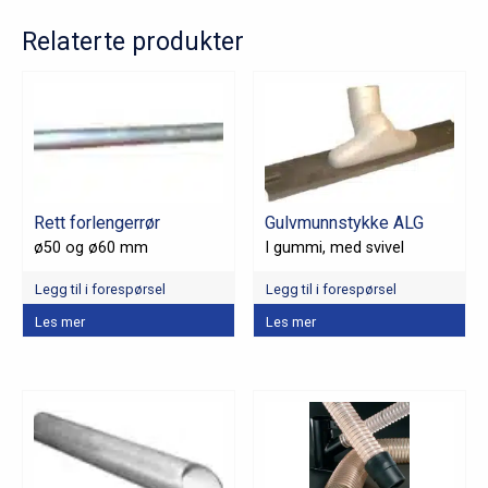
Relaterte produkter
Rett forlengerrør
Gulvmunnstykke ALG
ø50 og ø60 mm
I gummi, med svivel
Legg til i forespørsel
Legg til i forespørsel
Dette
Dette
Les mer
Les mer
produktet
produktet
har
har
flere
flere
varianter.
varianter.
Alternativene
Alternativene
kan
kan