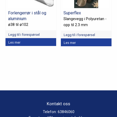
velges
velges
på
på
Forlengerrør i stål og
Superflex
produktsiden
produktsiden
aluminium
Slangevegg i Polyuretan -
ø38 til ø102
opp til 2.3 mm
Legg til i forespørsel
Legg til i forespørsel
Les mer
Les mer
Kontakt oss
Telefon:
63846060