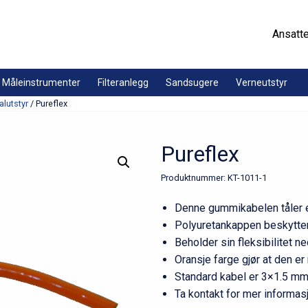
Ansatt
Måleinstrumenter
Filteranlegg
Sandsugere
Verneutstyr
alutstyr
/ Pureflex
Pureflex
Produktnummer:
KT-1011-1
Denne gummikabelen tåler e
Polyuretankappen beskytter 
Beholder sin fleksibilitet ned
Oransje farge gjør at den er
Standard kabel er 3×1.5 mm
Ta kontakt for mer informas