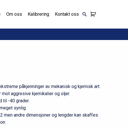
e
Om oss
Kalibrering
Kontakt oss
kstreme påkjenninger av mekanisk og kjemisk art.
mot aggresive kjemikalier og oljer.
 til -40 grader.
 meget synlig.
2 men andre dimensjoner og lengder kan skaffes.
jon.