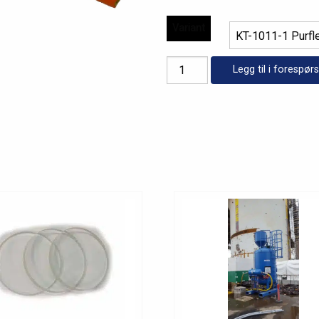
Variant
Pureflex
Legg til i forespørs
antall