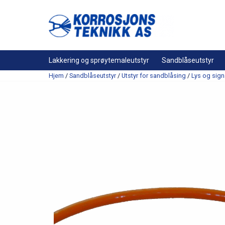
Lakkering og sprøytemaleutstyr
Sandblåseutstyr
Hjem
/
Sandblåseutstyr
/
Utstyr for sandblåsing
/
Lys og sign