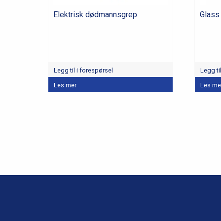
Elektrisk dødmannsgrep
Glass 
Legg til i forespørsel
Legg ti
Les mer
Les me