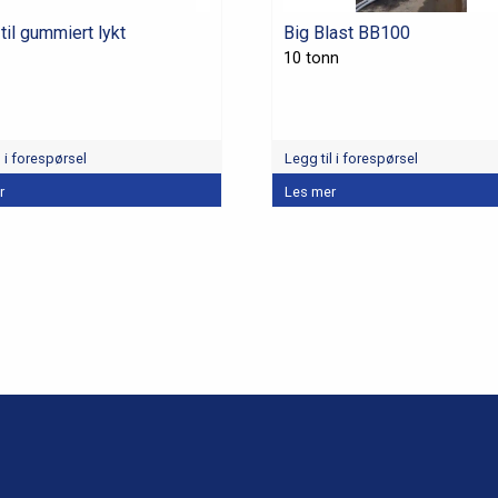
til gummiert lykt
Big Blast BB100
10 tonn
l i forespørsel
Legg til i forespørsel
r
Les mer