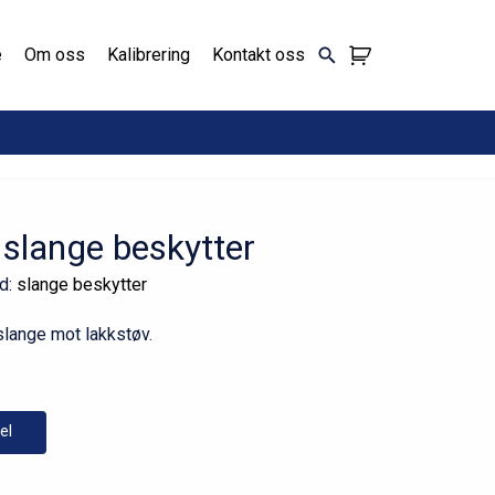
e
Om oss
Kalibrering
Kontakt oss
slange beskytter
rd:
slange beskytter
tslange mot lakkstøv.
el