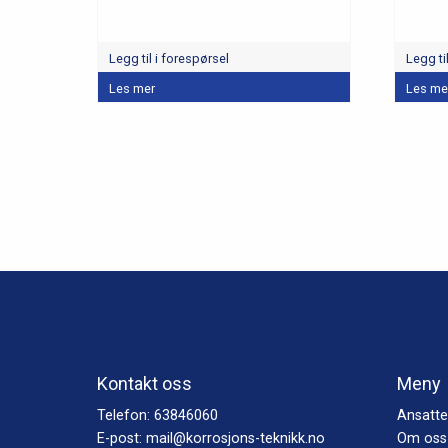
Legg til i forespørsel
Legg ti
Les mer
Les me
Kontakt oss
Meny
Telefon:
63846060
Ansatte
E-post:
mail@korrosjons-teknikk.no
Om oss