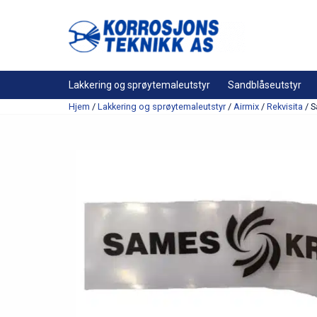
Lakkering og sprøytemaleutstyr
Sandblåseutstyr
Hjem
/
Lakkering og sprøytemaleutstyr
/
Airmix
/
Rekvisita
/ S