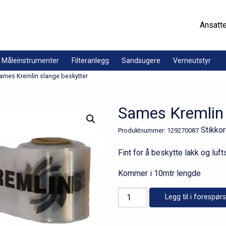
Ansatt
Måleinstrumenter
Filteranlegg
Sandsugere
Verneutstyr
ames Kremlin slange beskytter
Sames Kremlin 
Stikko
Produktnummer:
129270087
Fint for å beskytte lakk og luf
Kommer i 10mtr lengde
Sames
Legg til i forespørs
Kremlin
slange