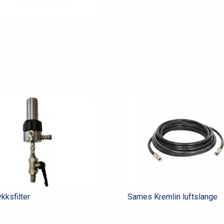
beskytter
antall
kksfilter
Sames Kremlin luftslange