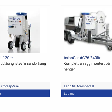
L 120ltr
torboCar AC76 240ltr
dblåsing, støvfri sandblåsing
Komplett anlegg montert på
henger
l i forespørsel
Legg til i forespørsel
r
Les mer