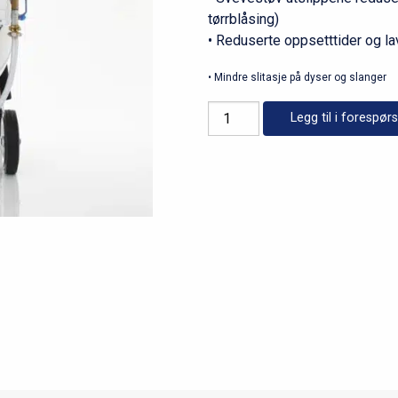
tørrblåsing)
• Reduserte oppsetttider og l
• Mindre slitasje på dyser og slanger
torbo
Legg til i forespørs
XL
240ltr
antall