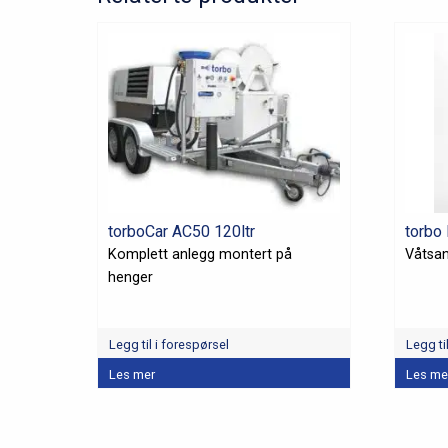
torboCar AC50 120ltr
torbo 
Komplett anlegg montert på
Våtsan
henger
Legg til i forespørsel
Legg ti
Les mer
Les me