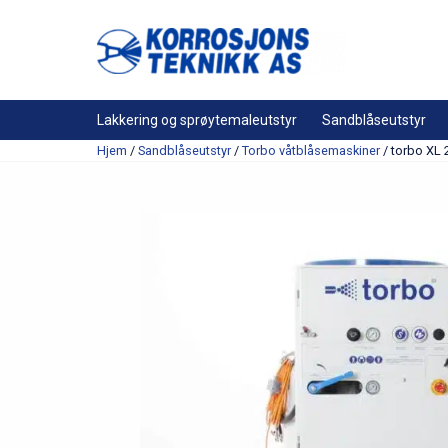
Lakkering og sprøytemaleutstyr
Sandblåseutstyr
Hjem
/
Sandblåseutstyr
/
Torbo våtblåsemaskiner
/ torbo XL 2