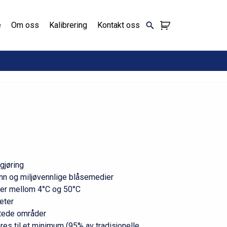
e
Om oss
Kalibrering
Kontakt oss
ngjøring
nn og miljøvennlige blåsemedier
rer mellom 4°C og 50°C
eter
ttede områder
es til et minimum (95% av tradisjonelle