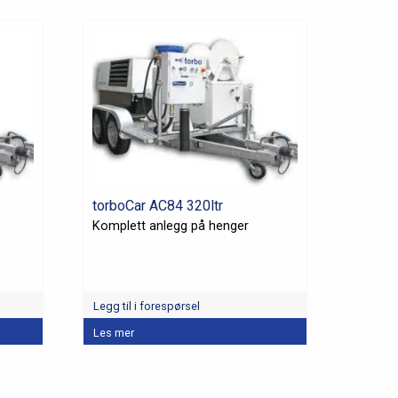
torboCar AC84 320ltr
Komplett anlegg på henger
Legg til i forespørsel
Les mer