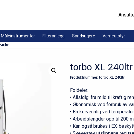
Ansatt
Måleinstrumenter
Filteranlegg
Sandsugere
Verneutstyr
40ltr
torbo XL 240ltr
Produktnummer:
torbo XL 240ltr
Foldeler:
• Allsidig: fra mild til kraftig re
• Økonomisk ved forbruk av va
• Brukervennlig ved temperatu
• Arbeidslengder opp til 200 m
• Kan også brukes i EX-besky
• Svevestøv utslippene reduser