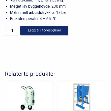
Vannutskiller, 1 1/2″ anslutning.
Meget lav byggehøyde, 230 mm.
Maksimalt arbeidstrykk er 17 bar.
Brukstemperatur 4 – 65
C
º
.
Vannutskiller
Legg til i forespørsel
antall
Relaterte produkter