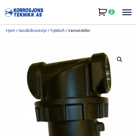
2
Hjem
/
Sandblåseutstyr
/
Trykkluft
/ Vannutskiller