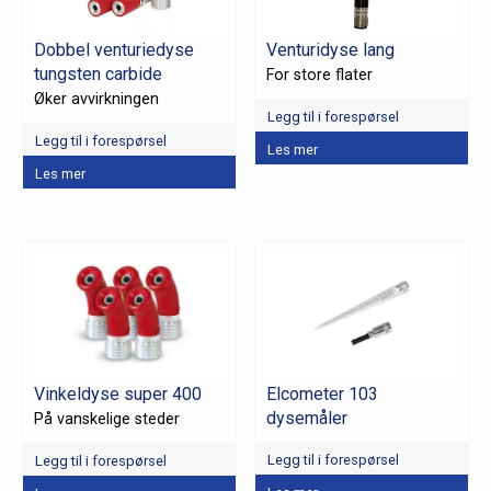
velges
på
Dobbel venturiedyse
Venturidyse lang
produktsiden
tungsten carbide
For store flater
Øker avvirkningen
Legg til i forespørsel
Legg til i forespørsel
Dette
Les mer
Dette
produktet
Les mer
produktet
har
har
flere
flere
varianter.
varianter.
Alternativene
Alternativene
kan
kan
velges
velges
på
på
produktsiden
Vinkeldyse super 400
Elcometer 103
produktsiden
dysemåler
På vanskelige steder
Legg til i forespørsel
Legg til i forespørsel
Dette