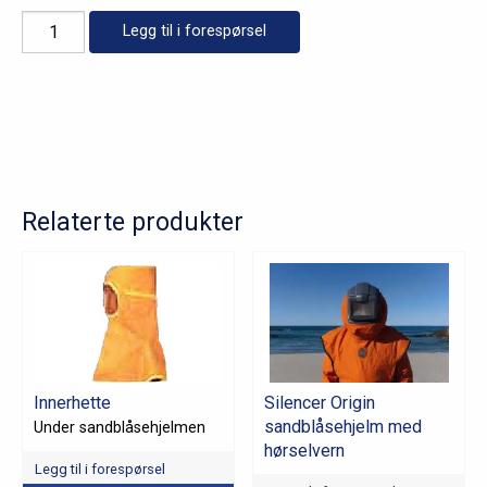
C40
Legg til i forespørsel
Klimakontroll
antall
Relaterte produkter
Innerhette
Silencer Origin
sandblåsehjelm med
Under sandblåsehjelmen
hørselvern
Legg til i forespørsel