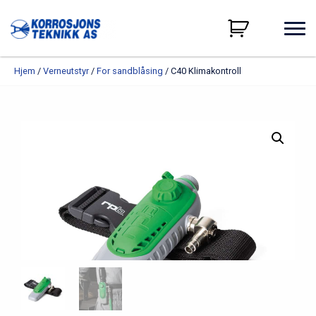
Hjem
/
Verneutstyr
/
For sandblåsing
/ C40 Klimakontroll