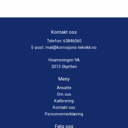
kan
kan
velges
velges
på
på
produktsiden
produktsiden
Kontakt oss
Telefon:
63846060
E-post:
mail@korrosjons-teknikk.no
Hvamsvingen 9A
2013 Skjetten
Meny
Ansatte
Om oss
Kalibrering
Kontakt oss
Personvernerklæring
Følg oss