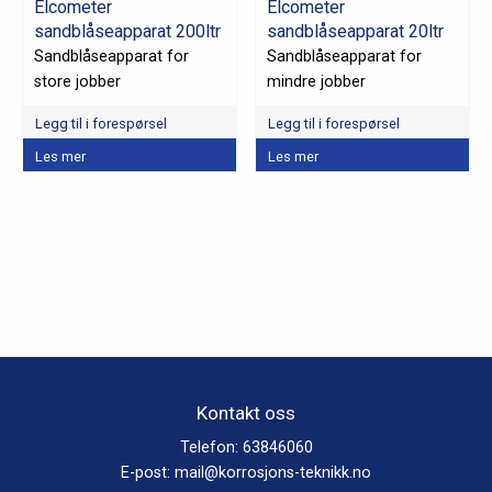
Elcometer
Elcometer
sandblåseapparat 200ltr
sandblåseapparat 20ltr
Sandblåseapparat for
Sandblåseapparat for
store jobber
mindre jobber
Legg til i forespørsel
Legg til i forespørsel
Les mer
Les mer
Kontakt oss
Telefon:
63846060
E-post:
mail@korrosjons-teknikk.no