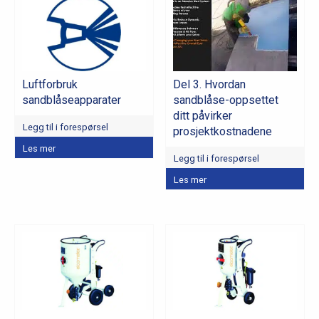
Luftforbruk
Del 3. Hvordan
sandblåseapparater
sandblåse-oppsettet
ditt påvirker
Legg til i forespørsel
prosjektkostnadene
Les mer
Legg til i forespørsel
Les mer