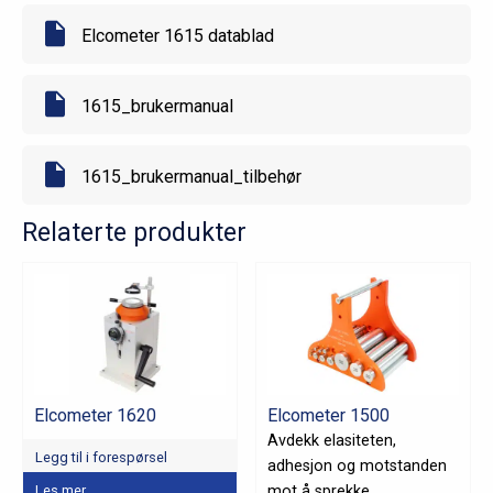
Elcometer 1615 datablad
1615_brukermanual
1615_brukermanual_tilbehør
Relaterte produkter
Elcometer 1620
Elcometer 1500
Avdekk elasiteten,
Legg til i forespørsel
adhesjon og motstanden
Les mer
mot å sprekke