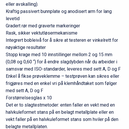
eller avskalling).
Kraftig passivert bunnplate og anodisert arm for lang
levetid
Gradert rør med graverte markeringer
Rask, sikker vektutløsermekanisme
Integrert bobleivå for å sikre at testeren er vinkelrett for
nøyaktige resultater
Stopp krage med 10 innstillinger mellom 2 og 15 mm
(0,08 og 0,60 “) for å endre slagdybden når du arbeider i
samsvar med ISO-standarder, leveres med sett A, D og F
Enkel å fikse prøveklemme – testprøven kan sikres eller
frigjøres med en enkel vri på klemhåndtaket som følger
med sett A, D og F
Forstørrelsesglas x 10
Det er to slagtestmetoder: enten faller en vekt med en
halvkuleformet stans på en belagt metallplate eller en
vekt faller på en halvkuleformet stans som hviler på den
belagte metallplaten.