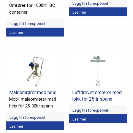
Legg til i forespørsel
Omrører for 1000ltr IBC
container
Les mer
Legg til i forespørsel
Dette
Les mer
produktet
har
flere
varianter.
Alternativene
kan
velges
på
Maleomrører med heis
Luftdrevet omrører med
produktsiden
lokk for 25ltr spann
Mobil maleomrører med
heis for 25-30ltr spann
Legg til i forespørsel
Legg til i forespørsel
Les mer
Les mer