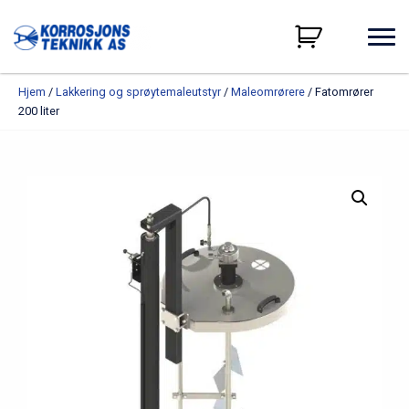
Hjem
/
Lakkering og sprøytemaleutstyr
/
Maleomrørere
/ Fatomrører
200 liter