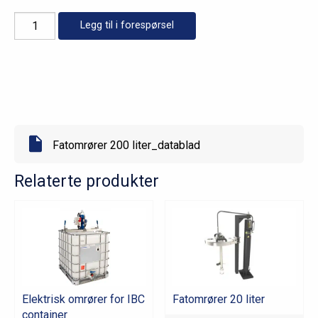
Fatomrører
Legg til i forespørsel
200
liter
antall
Fatomrører 200 liter_datablad
Relaterte produkter
Elektrisk omrører for IBC
Fatomrører 20 liter
container