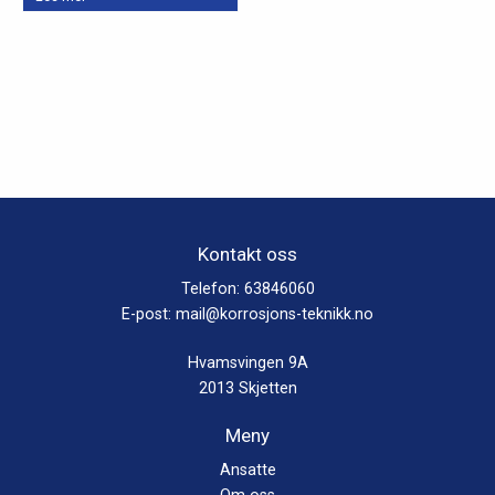
produktet
har
flere
varianter.
Alternativene
kan
velges
på
produktsiden
Kontakt oss
Telefon:
63846060
E-post:
mail@korrosjons-teknikk.no
Hvamsvingen 9A
2013 Skjetten
Meny
Ansatte