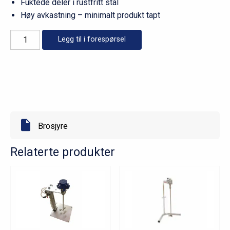
Fuktede deler i rustfritt stål
Høy avkastning – minimalt produkt tapt
Fatomrører
Legg til i forespørsel
20
liter
antall
Brosjyre
Relaterte produkter