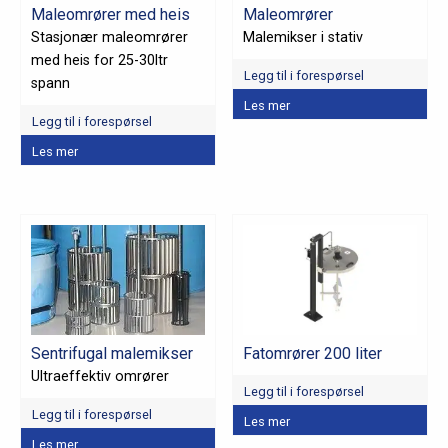
Maleomrører med heis
Maleomrører
Stasjonær maleomrører
Malemikser i stativ
med heis for 25-30ltr
Legg til i forespørsel
spann
Les mer
Legg til i forespørsel
Les mer
Sentrifugal malemikser
Fatomrører 200 liter
Ultraeffektiv omrører
Legg til i forespørsel
Legg til i forespørsel
Les mer
Dette
Les mer