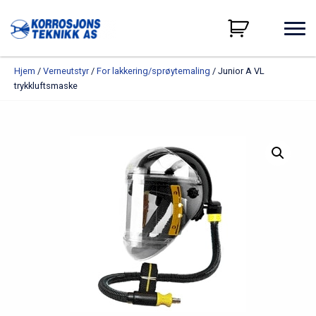
Hjem
/
Verneutstyr
/
For lakkering/sprøytemaling
/ Junior A VL
trykkluftsmaske