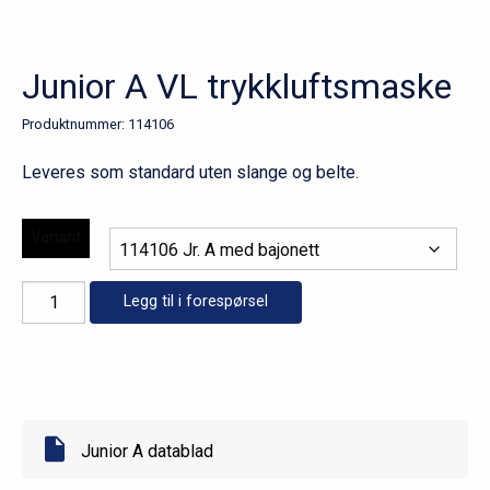
Junior A VL trykkluftsmaske
Produktnummer:
114106
Leveres som standard uten slange og belte.
Variant
Junior
Legg til i forespørsel
A
VL
trykkluftsmaske
antall
Junior A datablad