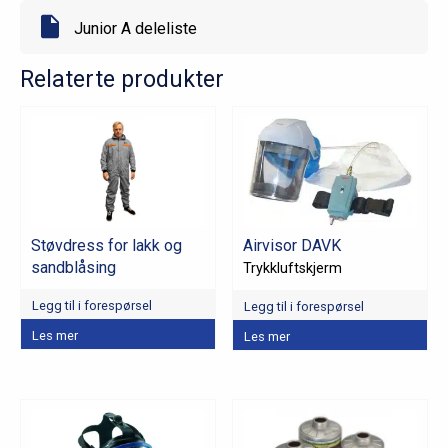
Junior A deleliste
Relaterte produkter
Støvdress for lakk og
Airvisor DAVK
sandblåsing
Trykkluftskjerm
Legg til i forespørsel
Legg til i forespørsel
Dette
Dette
Les mer
Les mer
produktet
produktet
har
har
flere
flere
varianter.
varianter.