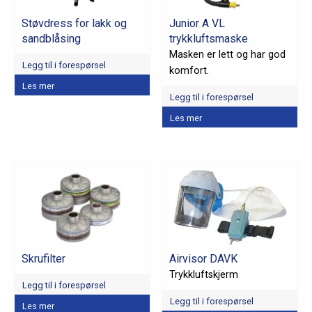
Støvdress for lakk og
Junior A VL
sandblåsing
trykkluftsmaske
Masken er lett og har god
Legg til i forespørsel
komfort.
Dette
Les mer
Legg til i forespørsel
produktet
Dette
har
Les mer
produktet
flere
har
varianter.
flere
Alternativene
varianter.
kan
Alternativene
velges
kan
på
velges
produktsiden
på
Skrufilter
Airvisor DAVK
produktsiden
Trykkluftskjerm
Legg til i forespørsel
Dette
Legg til i forespørsel
Les mer