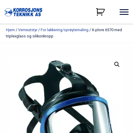
Hjem
/
Verneutstyr
/
For lakkering/sprøytemaling
/ X-plore 6570 med
triplexglass og silikonkropp