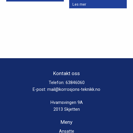
Dette
produktet
Les mer
produktet
har
har
flere
flere
varianter.
varianter.
Alternativene
Alternativene
kan
kan
velges
velges
på
på
produktsiden
produktsiden
Kontakt oss
Telefon:
63846060
E-post:
mail@korrosjons-teknikk.no
Hvamsvingen 9A
2013 Skjetten
Meny
Ansatte