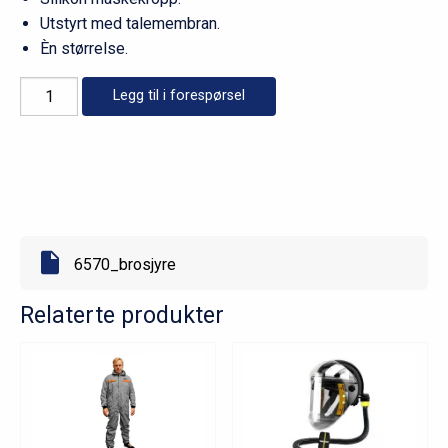
Utstyrt med talemembran.
Èn størrelse.
X-
Legg til i forespørsel
plore
6570
med
triplexglass
og
silikonkropp
antall
6570_brosjyre
Relaterte produkter