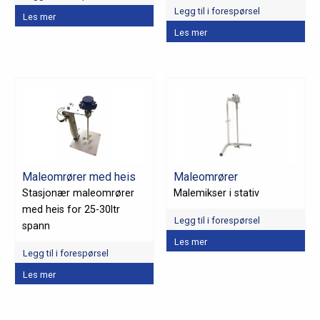
Legg til i forespørsel
Les mer
Dette
Les mer
produktet
har
flere
varianter.
Alternativene
kan
velges
på
Maleomrører med heis
Maleomrører
produktsiden
Stasjonær maleomrører
Malemikser i stativ
med heis for 25-30ltr
Legg til i forespørsel
spann
Les mer
Legg til i forespørsel
Les mer