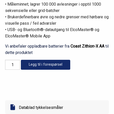
• Måleminnet; lagrer 100 000 avlesninger i opptil 1000
sekvensielle eller grid-batcher
• Brukerdefinerbare øvre og nedre grenser med hørbare og
visuelle pass / feil advarsler
• USB- og Bluetooth®-datautgang til ElcoMaster® og
ElcoMaster® Mobile App
Vi anbefaler oppladbare batterier fra
Coast Zithion-X AA
til
dette produktet
Elcometer
Legg til i forespørsel
MTG8
antall
Datablad tykkelsesmåler