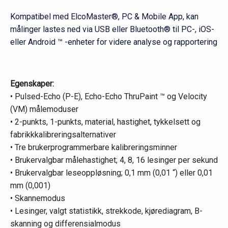
Kompatibel med ElcoMaster®, PC & Mobile App, kan
målinger lastes ned via USB eller Bluetooth® til PC-, iOS-
eller Android ™ -enheter for videre analyse og rapportering
Egenskaper:
• Pulsed-Echo (P-E), Echo-Echo ThruPaint ™ og Velocity
(VM) målemoduser
• 2-punkts, 1-punkts, material, hastighet, tykkelsett og
fabrikkkalibreringsalternativer
• Tre brukerprogrammerbare kalibreringsminner
• Brukervalgbar målehastighet; 4, 8, 16 lesinger per sekund
• Brukervalgbar leseoppløsning; 0,1 mm (0,01 “) eller 0,01
mm (0,001)
• Skannemodus
• Lesinger, valgt statistikk, strekkode, kjørediagram, B-
skanning og differensialmodus