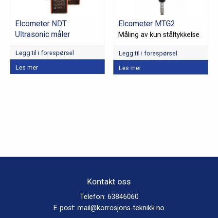
Elcometer NDT
Elcometer MTG2
Ultrasonic måler
Måling av kun ståltykkelse
Legg til i forespørsel
Legg til i forespørsel
Les mer
Les mer
Kontakt oss
Telefon:
63846060
E-post:
mail@korrosjons-teknikk.no