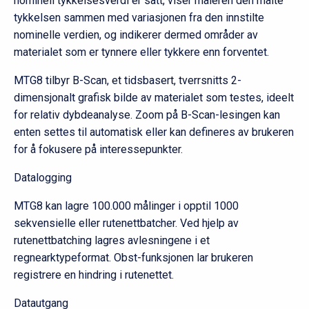
nominell tykkelsesverdi er satt, viser måleren den målte
tykkelsen sammen med variasjonen fra den innstilte
nominelle verdien, og indikerer dermed områder av
materialet som er tynnere eller tykkere enn forventet.
MTG8 tilbyr B-Scan, et tidsbasert, tverrsnitts 2-
dimensjonalt grafisk bilde av materialet som testes, ideelt
for relativ dybdeanalyse. Zoom på B-Scan-lesingen kan
enten settes til automatisk eller kan defineres av brukeren
for å fokusere på interessepunkter.
Datalogging
MTG8 kan lagre 100.000 målinger i opptil 1000
sekvensielle eller rutenettbatcher. Ved hjelp av
rutenettbatching lagres avlesningene i et
regnearktypeformat. Obst-funksjonen lar brukeren
registrere en hindring i rutenettet.
Datautgang